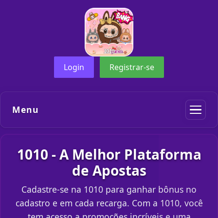
Login
Registrar-se
Menu
1010 - A Melhor Plataforma
de Apostas
Cadastre-se na 1010 para ganhar bônus no
cadastro e em cada recarga. Com a 1010, você
tem acesso a promoções incríveis e uma