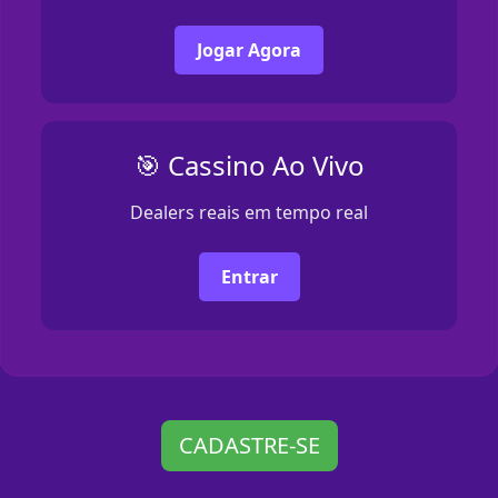
Jogar Agora
🎯 Cassino Ao Vivo
Dealers reais em tempo real
Entrar
CADASTRE-SE