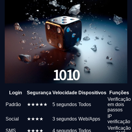
Login
Segurança
Velocidade
Dispositivos
Funções
Verificação
Padrão
★★★★★
5 segundos
Todos
em dois
passos
IP
Social
★★★★
3 segundos
Web/Apps
verificação
Verificação
SMS
★★★★
4 segundos
Todos