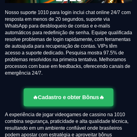
Nosso suporte 1010 para login inclui chat online 24/7 com
resposta em menos de 20 segundos, suporte via
WhatsApp para desbloqueio de contas e e-mails
automáticos para redefinição de senha. Equipe qualificada
resolve problemas de login rapidamente, com ferramentas
de autoajuda para recuperação de contas. VIPs têm
acesso a suporte dedicado. Pesquisa mostra 97.5% de
problemas resolvidos na primeira tentativa. Melhoramos
processos com base em feedbacks, oferecendo canais de
emergência 24/7.
🔥Cadastro e obter Bônus🔥
A experiência de jogar videogames de cassino na 1010
combina segurança, praticidade e alta qualidade técnica,
resultando em um ambiente confiável onde brasileiros
podem apostar com estratégia e aproveitar bônus