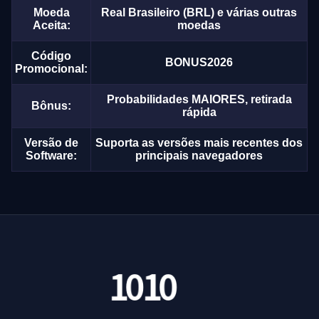
Moeda
Real Brasileiro (BRL) e várias outras
Aceita:
moedas
Código
BONUS2026
Promocional:
Probabilidades MAIORES, retirada
Bônus:
rápida
Versão de
Suporta as versões mais recentes dos
Software:
principais navegadores