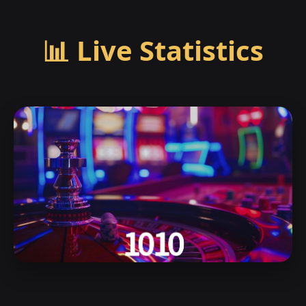
📊 Live Statistics