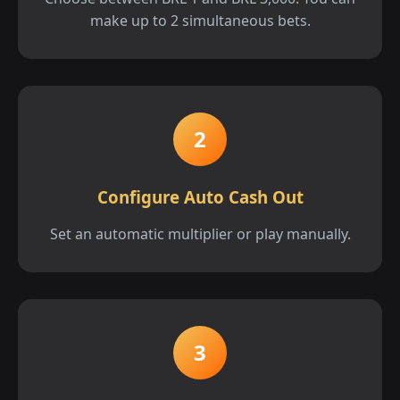
make up to 2 simultaneous bets.
2
Configure Auto Cash Out
Set an automatic multiplier or play manually.
3