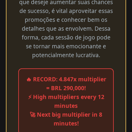
que deseje aumentar suas chances
de sucesso, é vital aproveitar essas
promoções e conhecer bem os
detalhes que as envolvem. Dessa
forma, cada sessão de jogo pode
se tornar mais emocionante e
potencialmente lucrativa.
🔥 RECORD: 4.847x multiplier
= BRL 290,000!
⚡ High multipliers every 12
minutes
🚀 Next big multiplier in 8
minutes!