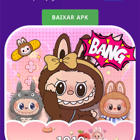
BAIXAR APK