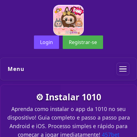
Login
Registrar-se
Menu
⚙️ Instalar 1010
Aprenda como instalar o app da 1010 no seu
dispositivo! Guia completo e passo a passo para
Android e iOS. Processo simples e rápido para
começar a jogar imediatamente!
457bet