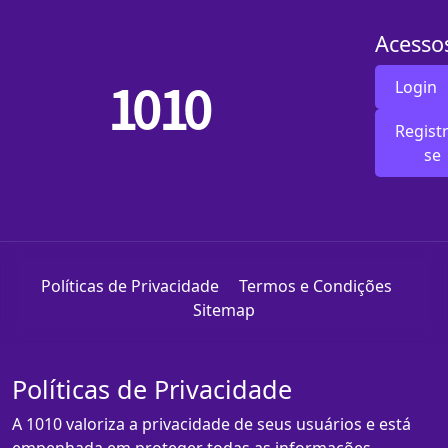
Acesso
Login
Registr
se
Políticas de Privacidade
Termos e Condições
Sitemap
Políticas de Privacidade
A 1010 valoriza a privacidade de seus usuários e está