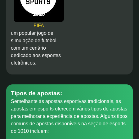
FIFA
um popular jogo de
simulação de futebol
com um cenário
dedicado aos esportes
eletrônicos.
Tipos de apostas:
Semelhante às apostas esportivas tradicionais, as
apostas em esports oferecem vários tipos de apostas
para melhorar a experiência de apostas. Alguns tipos
comuns de apostas disponíveis na seção de esports
do 1010 incluem: