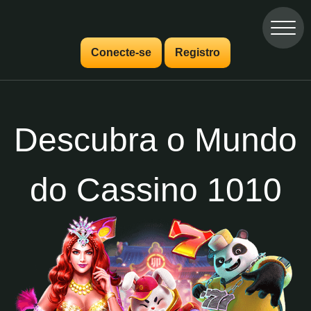
Conecte-se
Registro
Descubra o Mundo
do Cassino 1010