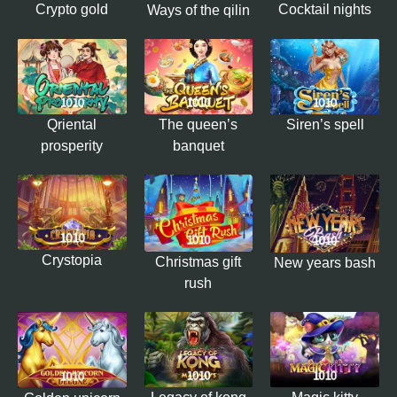
Crypto gold
Cocktail nights
Ways of the qilin
The queen’s
Siren’s spell
Qriental
banquet
prosperity
Crystopia
Christmas gift
New years bash
rush