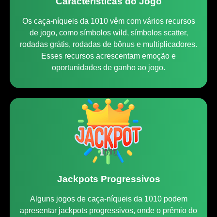
Características do Jogo
Os caça-níqueis da 1010 vêm com vários recursos
de jogo, como símbolos wild, símbolos scatter,
rodadas grátis, rodadas de bônus e multiplicadores.
Esses recursos acrescentam emoção e
oportunidades de ganho ao jogo.
Jackpots Progressivos
Alguns jogos de caça-níqueis da 1010 podem
apresentar jackpots progressivos, onde o prêmio do