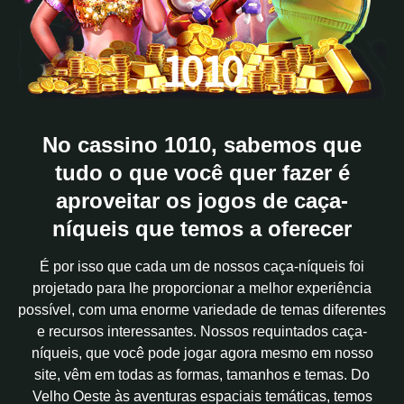
No cassino 1010, sabemos que
tudo o que você quer fazer é
aproveitar os jogos de caça-
níqueis que temos a oferecer
É por isso que cada um de nossos caça-níqueis foi
projetado para lhe proporcionar a melhor experiência
possível, com uma enorme variedade de temas diferentes
e recursos interessantes. Nossos requintados caça-
níqueis, que você pode jogar agora mesmo em nosso
site, vêm em todas as formas, tamanhos e temas. Do
Velho Oeste às aventuras espaciais temáticas, temos