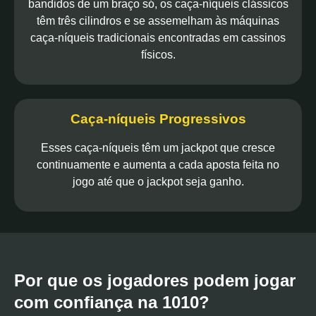
bandidos de um braço só, os caça-níqueis clássicos
têm três cilindros e se assemelham às máquinas
caça-níqueis tradicionais encontradas em cassinos
físicos.
Caça-níqueis Progressivos
Esses caça-níqueis têm um jackpot que cresce
continuamente e aumenta a cada aposta feita no
jogo até que o jackpot seja ganho.
Por que os jogadores podem jogar
com confiança na 1010?