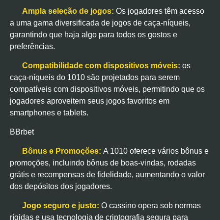
Ampla seleção de jogos:
Os jogadores têm acesso
a uma gama diversificada de jogos de caça-níqueis,
garantindo que haja algo para todos os gostos e
preferências.
Compatibilidade com dispositivos móveis:
os
caça-níqueis do 1010 são projetados para serem
compatíveis com dispositivos móveis, permitindo que os
jogadores aproveitem seus jogos favoritos em
smartphones e tablets.
BBrbet
Bônus e Promoções:
A 1010 oferece vários bônus e
promoções, incluindo bônus de boas-vindas, rodadas
grátis e recompensas de fidelidade, aumentando o valor
dos depósitos dos jogadores.
Jogo seguro e justo:
O cassino opera sob normas
rígidas e usa tecnologia de criptografia segura para