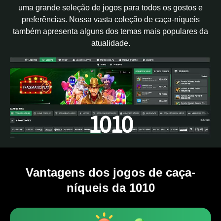
uma grande seleção de jogos para todos os gostos e
preferências. Nossa vasta coleção de caça-níqueis
também apresenta alguns dos temas mais populares da
atualidade.
Vantagens dos jogos de caça-
níqueis da 1010