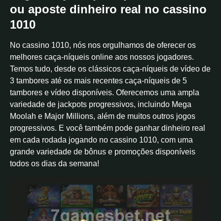
ou aposte dinheiro real no cassino
1010
No cassino 1010, nós nos orgulhamos de oferecer os
melhores caça-níqueis online aos nossos jogadores.
Temos tudo, desde os clássicos caça-níqueis de vídeo de
3 tambores até os mais recentes caça-níqueis de 5
tambores e vídeo disponíveis. Oferecemos uma ampla
variedade de jackpots progressivos, incluindo Mega
Moolah e Major Millions, além de muitos outros jogos
progressivos. E você também pode ganhar dinheiro real
em cada rodada jogando no cassino 1010, com uma
grande variedade de bônus e promoções disponíveis
todos os dias da semana!