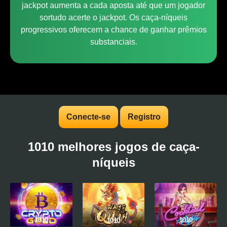
jackpot aumenta a cada aposta até que um jogador
sortudo acerte o jackpot. Os caça-níqueis
progressivos oferecem a chance de ganhar prêmios
substanciais.
Conecte-se
Registro
1010 melhores jogos de caça-
níqueis