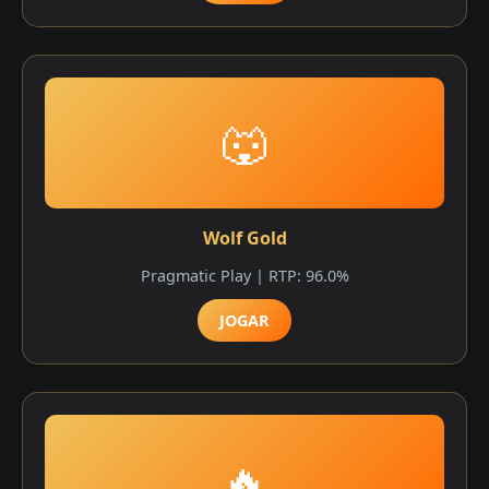
🐺
Wolf Gold
Pragmatic Play | RTP: 96.0%
JOGAR
🔥