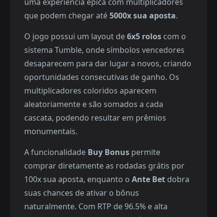
uma experiência épica com multiplicadores
que podem chegar até
5000x sua aposta
.
O jogo possui um layout de
6x5 rolos
com o
sistema Tumble, onde símbolos vencedores
desaparecem para dar lugar a novos, criando
oportunidades consecutivas de ganho. Os
multiplicadores coloridos aparecem
aleatoriamente e são somados a cada
cascata, podendo resultar em prêmios
monumentais.
A funcionalidade
Buy Bonus
permite
comprar diretamente as rodadas grátis por
100x sua aposta, enquanto o
Ante Bet
dobra
suas chances de ativar o bônus
naturalmente. Com RTP de 96.5% e alta