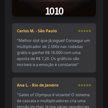
Carlos M. - São Paulo
⭐⭐⭐⭐⭐
"Melhor slot que já joguei! Consegui um
multiplicador de 2.500x nas rodadas
grátis e ganhei R$ 18.000 com uma
aposta de R$ 7,20. Os gráficos são
incríveis e a emoção é constante!"
Ana L. - Rio de Janeiro
⭐⭐⭐⭐⭐
"Gates of Olympus é viciante! O sistema
de cascata e multiplicadores cria uma
tensão incrível. Já tive várias sequências