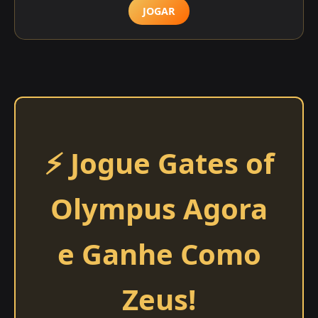
JOGAR
⚡ Jogue Gates of
Olympus Agora
e Ganhe Como
Zeus!