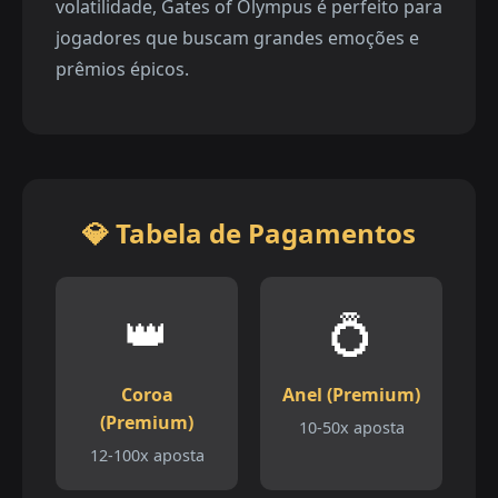
volatilidade, Gates of Olympus é perfeito para
jogadores que buscam grandes emoções e
prêmios épicos.
💎 Tabela de Pagamentos
👑
💍
Coroa
Anel (Premium)
(Premium)
10-50x aposta
12-100x aposta