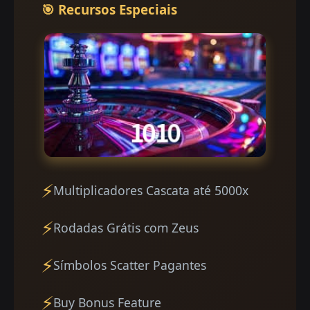
🎯 Recursos Especiais
Multiplicadores Cascata até 5000x
Rodadas Grátis com Zeus
Símbolos Scatter Pagantes
Buy Bonus Feature