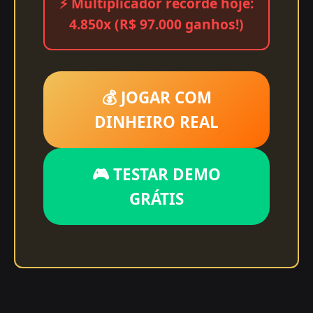
⚡ Multiplicador recorde hoje:
4.850x (R$ 97.000 ganhos!)
💰 JOGAR COM
DINHEIRO REAL
🎮 TESTAR DEMO
GRÁTIS