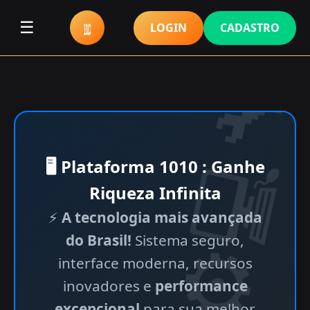
☰
LOGIN
CADASTRO
🖥 Plataforma 1010 : Ganhe
Riqueza Infinita
⚡
A tecnologia mais avançada
do Brasil!
Sistema seguro,
interface moderna, recursos
inovadores e
performance
excepcional
para sua melhor